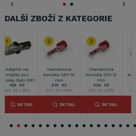
DALŠÍ ZBOŽÍ Z KATEGORIE
Diamantová
Diamantová
Diamantová
korunka DRY 20
korunka DRY 28
korunka DRY 35
mm
mm
mm
727 Kč
848 Kč
1 091 Kč
879 Kč s DPH
1 027 Kč s DPH
1 320 Kč s DPH
DETAIL
DETAIL
DETAIL