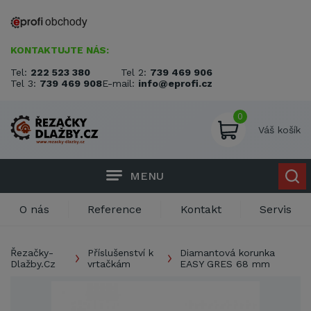
KONTAKTUJTE NÁS:
Tel:
222 523 380
Tel 2:
739 469 906
Tel 3:
739 469 908
E-mail:
info@eprofi.cz
0
Váš košík
MENU
O nás
Reference
Kontakt
Servis
Řezačky-
Příslušenství k
Diamantová korunka
Dlažby.Cz
vrtačkám
EASY GRES 68 mm