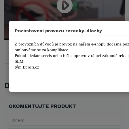
Pozastavení provozu rezacky-dlazby
Z provozních důvodů je provoz na našem e-shopu dočasně poza
Brocas RUBI diamant Easy gres plus
omlouváme se za komplikace.
Pokud hledáte servis nebo řešíte opravu v rámci zákonné reklam
SEM
.
tým 
Eprofi.cz
DISKUZE
OKOMENTUJTE PRODUKT