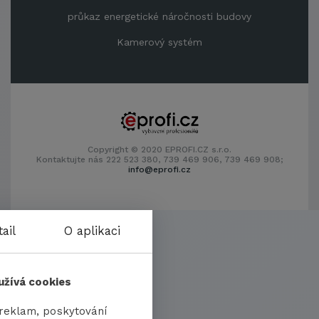
průkaz energetické náročnosti budovy
Kamerový systém
Copyright © 2020 EPROFI.CZ s.r.o.
Kontaktujte nás 222 523 380, 739 469 906, 739 469 908;
info@eprofi.cz