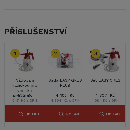
PŘÍSLUŠENSTVÍ
1
2
3
Nádoba s
Sada EASY GRES
Set EASY GRES
hadičkou pro
PLUS
vodítko
452 Kč
4 102 Kč
1 397 Kč
MULTIDRILL
547 Kč s DPH
4 964 Kč s DPH
1 691 Kč s DPH
DETAIL
DETAIL
DETAIL