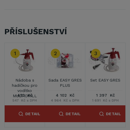
PŘÍSLUŠENSTVÍ
1
2
3
Nádoba s
Sada EASY GRES
Set EASY GRES
hadičkou pro
PLUS
vodítko
452 Kč
4 102 Kč
1 397 Kč
MULTIDRILL
547 Kč s DPH
4 964 Kč s DPH
1 691 Kč s DPH
DETAIL
DETAIL
DETAIL