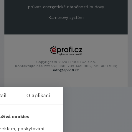
průkaz energetické náročnosti budovy
Kamerový systém
Copyright © 2020 EPROFI.CZ s.r.o.
Kontaktujte nás 222 523 380, 739 469 906, 739 469 908;
info@eprofi.cz