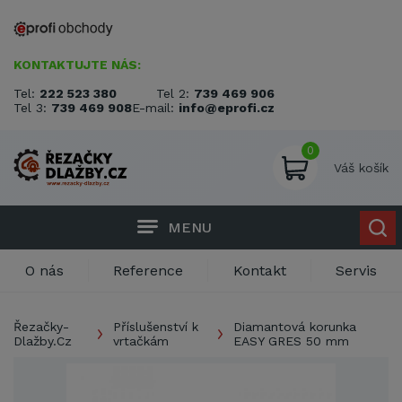
KONTAKTUJTE NÁS:
Tel:
222 523 380
Tel 2:
739 469 906
Tel 3:
739 469 908
E-mail:
info@eprofi.cz
0
Váš košík
MENU
O nás
Reference
Kontakt
Servis
Řezačky-
Příslušenství k
Diamantová korunka
Dlažby.Cz
vrtačkám
EASY GRES 50 mm