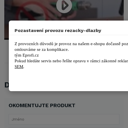
Pozastavení provozu rezacky-dlazby
Z provozních důvodů je provoz na našem e-shopu dočasně poza
Brocas RUBI diamant Easy gres plus
omlouváme se za komplikace.
tým 
Eprofi.cz
Pokud hledáte servis nebo řešíte opravu v rámci zákonné reklam
SEM
.
DISKUZE
OKOMENTUJTE PRODUKT