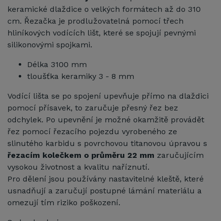
keramické dlaždice o velkých formátech až do 310
cm. Řezačka je prodlužovatelná pomocí třech
hliníkových vodících lišt, které se spojují pevnými
silikonovými spojkami.
Délka 3100 mm
tloušťka keramiky 3 - 8 mm
Vodící lišta se po spojení upevňuje přímo na dlaždici
pomocí přísavek, to zaručuje přesný řez bez
odchylek. Po upevnění je možné okamžitě provádět
řez pomocí řezacího pojezdu vyrobeného ze
slinutého karbidu s povrchovou titanovou úpravou s
řezacím kolečkem o průměru 22 mm
zaručujícím
vysokou životnost a kvalitu naříznutí.
Pro dělení jsou používány nastavitelné kleště, které
usnadňují a zaručují postupné lámání materiálu a
omezují tím riziko poškození.