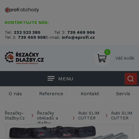
KONTAKTUJTE NÁS:
Tel:
222 523 380
Tel 2:
739 469 906
Tel 3:
739 469 908
E-mail:
info@eprofi.cz
0
Váš košík
MENU
O nás
Reference
Kontakt
Servis
Řezačky-
Řezačky
Rubi SLIM
Rubi SLIM
Dlažby.Cz
obkladů a
CUTTER
CUTTER
dlažby