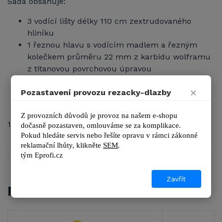
Sada obsahuje:
3 vodící lišty délky 110 cm zextrudovaného
hliníku
1 řeznou hlavu s vodícím madlem a řezným
kolečkem průměru 22 mm z karbidu wolframu
z titanovou povrchovou úpravou
2 lámací kleště
×
2 přísavky na zafixování vodící lišty
Pozastavení provozu rezacky-dlazby
transportní taška s popruhy přes rameno
Z provozních důvodů je provoz na našem e-shopu 
18911
dočasně pozastaven, omlouváme se za komplikace.
Pokud hledáte servis nebo řešíte opravu v rámci zákonné 
reklamační lhůty, kl
ikněte 
SEM
.
tým 
Eprofi.cz
Zavřít
PŘÍSLUŠENSTVÍ