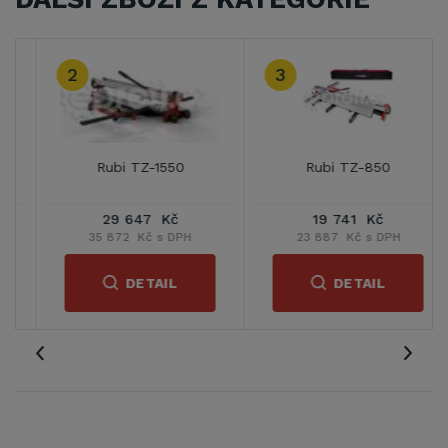
2
3
Rubi TZ-1550
Rubi TZ-850
29 647 Kč
19 741 Kč
35 872 Kč s DPH
23 887 Kč s DPH
DETAIL
DETAIL