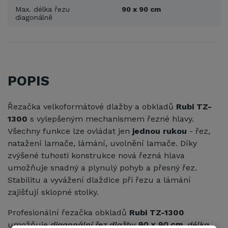
Max. délka řezu
90 x 90 cm
diagonálně
POPIS
Řezačka velkoformátové dlažby a obkladů
Rubi TZ-
1300
s vylepšeným mechanismem řezné hlavy.
Všechny funkce lze ovládat jen
jednou rukou
- řez,
natažení lamače, lámání, uvolnění lamače. Díky
zvýšené tuhosti konstrukce nová řezná hlava
umožňuje snadný a plynulý pohyb a přesný řez.
Stabilitu a vyvážení dlaždice při řezu a lámání
zajišťují sklopné stolky.
Profesionální řezačka obkladů
Rubi TZ-1300
umožňuje
diagonální řez dlažby
90 x 90 cm
, délka