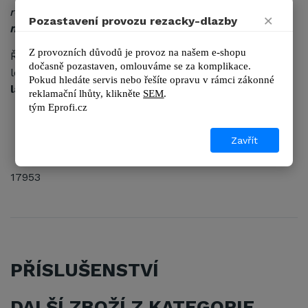
rovného řezu je
130 cm
, výška řezané dlažby až
21
×
Pozastavení provozu rezacky-dlazby
mm
.
Lámací síla je
1500 kg
.
Z provozních důvodů je provoz na našem e-shopu 
Řezačka je opatřena
sklopnou rukojetí a kolečky
s
dočasně pozastaven, omlouváme se za komplikace.
ložisky. Pro transport je možné použít zesílený
Pokud hledáte servis nebo řešíte opravu v rámci zákonné 
látkový vak
.
reklamační lhůty, kl
ikněte 
SEM
.
tým 
Eprofi.cz
Řezačka je dodávána s řezacím kolečkem 10
mm.
Zavřít
Záruka 5 let.
17953
PŘÍSLUŠENSTVÍ
DALŠÍ ZBOŽÍ Z KATEGORIE