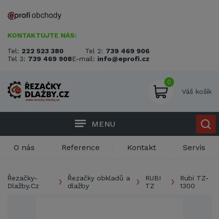
KONTAKTUJTE NÁS:
Tel:
222 523 380
Tel 2:
739 469 906
Tel 3:
739 469 908
E-mail:
info@eprofi.cz
0
Váš košík
MENU
O nás
Reference
Kontakt
Servis
Řezačky-
Řezačky obkladů a
RUBI
Rubi TZ-
Dlažby.Cz
dlažby
TZ
1300