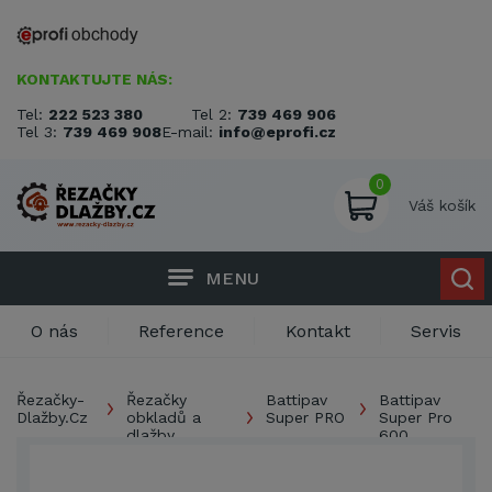
KONTAKTUJTE NÁS:
Tel:
222 523 380
Tel 2:
739 469 906
Tel 3:
739 469 908
E-mail:
info@eprofi.cz
0
Váš košík
MENU
O nás
Reference
Kontakt
Servis
Řezačky-
Řezačky
Battipav
Battipav
Dlažby.Cz
obkladů a
Super PRO
Super Pro
dlažby
600