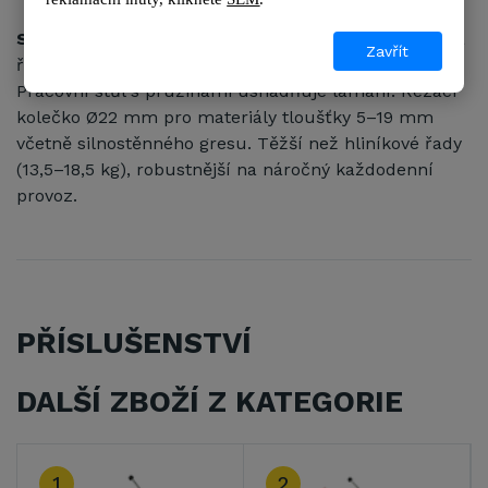
SUPER PRO
(600 / 750 / 900) – profesionální ocelová
Zavřít
řada s devíti kuličkovými ložisky (4 nastavitelná).
Pracovní stůl s pružinami usnadňuje lámání. Řezací
kolečko Ø22 mm pro materiály tloušťky 5–19 mm
včetně silnostěnného gresu. Těžší než hliníkové řady
(13,5–18,5 kg), robustnější na náročný každodenní
provoz.
PŘÍSLUŠENSTVÍ
DALŠÍ ZBOŽÍ Z KATEGORIE
1
2