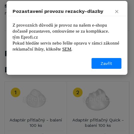
Spona
systému
Nivelagres
pro profesionální a
×
Pozastavení provozu rezacky-dlazby
rychlou pokládku velkoformátové dlažby a obkladů
.
Z provozních důvodů je provoz na našem e-shopu 
dočasně pozastaven, omlouváme se za komplikace.
tým 
Eprofi.cz
Pokud hledáte servis nebo řešíte opravu v rámci zákonné 
reklamační lhůty, kl
ikněte 
SEM
.
PŘÍSLUŠENSTVÍ
Zavřít
DALŠÍ ZBOŽÍ Z KATEGORIE
1
2
Adaptér přítlačný - balení
Adaptér přítlačný Quick -
100 ks
balení 100 ks