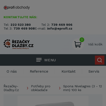
KONTAKTUJTE NÁS:
Tel:
222 523 380
Tel 2:
739 469 906
Tel 3:
739 469 908
E-mail:
info@eprofi.cz
0
Váš košík
MENU
O nás
Reference
Kontakt
Servis
Řezačky-
Potřeby pro
Spona Nivelagres (3 - 12
Dlažby.Cz
obkladače
mm) 100 ks