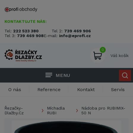
KONTAKTUJTE NÁS:
Tel:
222 523 380
Tel 2:
739 469 906
Tel 3:
739 469 908
E-mail:
info@eprofi.cz
0
Váš košík
MENU
O nás
Reference
Kontakt
Servis
Řezačky-
Míchadla
Nádoba pro RUBIMIX-
Dlažby.Cz
RUBI
50 N