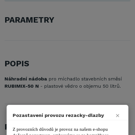
PARAMETRY
POPIS
Náhradní nádoba
pro míchadlo stavebních směsí
RUBIMIX-50 N
- plastové vědro o objemu 50 litrů.
×
Pozastavení provozu rezacky-dlazby
PŘÍSLUŠENSTVÍ
Z provozních důvodů je provoz na našem e-shopu 