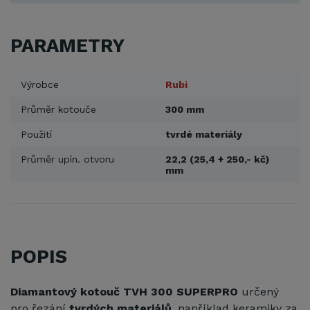
PARAMETRY
Výrobce
Rubi
Průměr kotouče
300 mm
Použití
tvrdé materiály
Průměr upín. otvoru
22,2 (25,4 + 250,- kč)
mm
POPIS
Diamantový kotouč TVH 300 SUPERPRO
určený
pro řezání
tvrdých materiálů
, například keramiky za