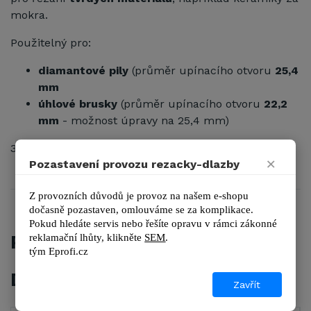
mokra.
Použitelný pro:
diamantové pily
(průměr upínacího otvoru
25,4
mm
úhlové brusky
(průměr upínacího otvoru
22,2
mm
- možnost úpravy na 25,4 mm)
31938
×
Pozastavení provozu rezacky-dlazby
Z provozních důvodů je provoz na našem e-shopu 
dočasně pozastaven, omlouváme se za komplikace.
Pokud hledáte servis nebo řešíte opravu v rámci zákonné 
PŘÍSLUŠENSTVÍ
reklamační lhůty, kl
ikněte 
SEM
.
tým 
Eprofi.cz
DALŠÍ ZBOŽÍ Z KATEGORIE
Zavřít