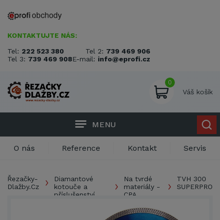
KONTAKTUJTE NÁS:
Tel:
222 523 380
Tel 2:
739 469 906
Tel 3:
739 469 908
E-mail:
info@eprofi.cz
0
Váš košík
MENU
O nás
Reference
Kontakt
Servis
Řezačky-
Diamantové
Na tvrdé
TVH 300
Dlažby.Cz
kotouče a
materiály -
SUPERPRO
příslušenství
CPA