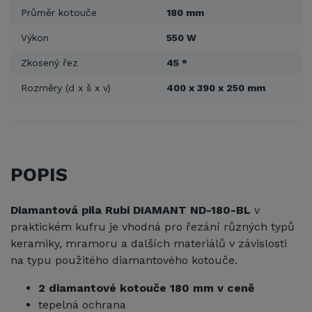
Průměr kotouče
180 mm
Výkon
550 W
Zkosený řez
45 °
Rozměry (d x š x v)
400 x 390 x 250 mm
POPIS
Diamantová pila Rubi DIAMANT ND-180-BL
v
praktickém kufru je vhodná pro řezání různých typů
keramiky, mramoru a dalších materiálů v závislosti
na typu použitého diamantového kotouče.
2 diamantové kotouče 180 mm v ceně
tepelná ochrana