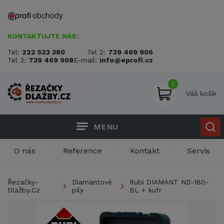
KONTAKTUJTE NÁS:
Tel:
222 523 380
Tel 2:
739 469 906
Tel 3:
739 469 908
E-mail:
info@eprofi.cz
0
Váš košík
MENU
O nás
Reference
Kontakt
Servis
Řezačky-
Diamantové
Rubi DIAMANT ND-180-
Dlažby.Cz
pily
BL + kufr