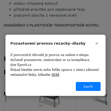
vodou chlazený kotouč
příložné pravítko pro opakované řezy
pracovní plocha z nerezové oceli
DODÁVÁNO V PLASTOVÉM TRANSPORTNÍM KUFRU.
×
Pozastavení provozu rezacky-dlazby
Z provozních důvodů je provoz na našem e-shopu 
PŘÍSLUŠENSTVÍ
dočasně pozastaven, omlouváme se za komplikace.
tým 
Eprofi.cz
Pokud hledáte servis nebo řešíte opravu v rámci zákonné 
DALŠÍ ZBOŽÍ Z KATEGORIE
reklamační lhůty, kl
ikněte 
SEM
.
Zavřít
3